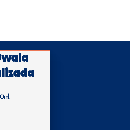
Owala
lizada
0ml.