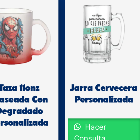
Taza 11onz
Jarra Cervecera
laseada Con
Personalizada
Degradado
rsonalizada
Hacer
Consulta