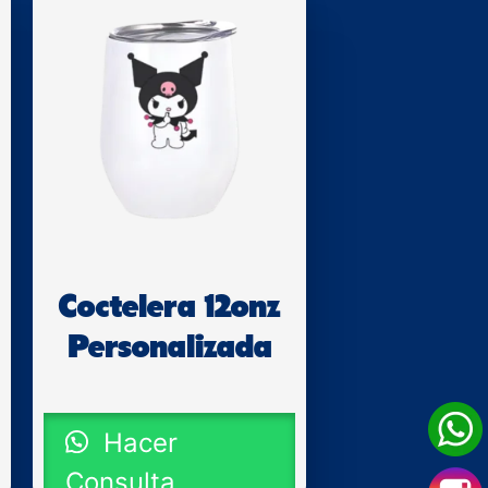
Coctelera 12onz
Personalizada
Hacer
Consulta