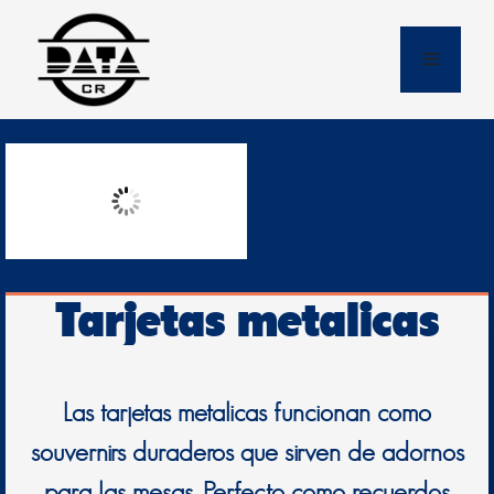
Skip
to
Menu
content
Tarjetas metalicas
Las tarjetas metalicas funcionan como
souvernirs duraderos que sirven de adornos
para las mesas. Perfecto como recuerdos