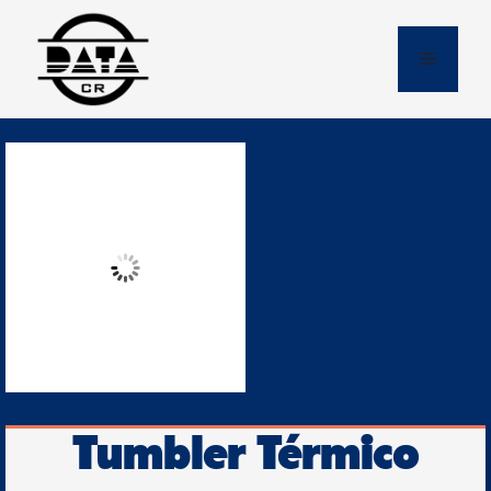
Skip
to
Menu
content
Tumbler Térmico