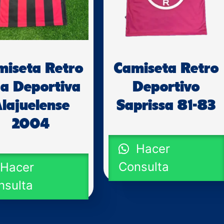
miseta Retro
Camiseta Retro
ga Deportiva
Deportivo
lajuelense
Saprissa 81-83
2004
Hacer
Consulta
Hacer
nsulta