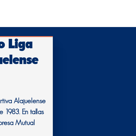
o Liga
uelense
rtiva Alajuelense
 1983. En tallas
mpresa Mutual