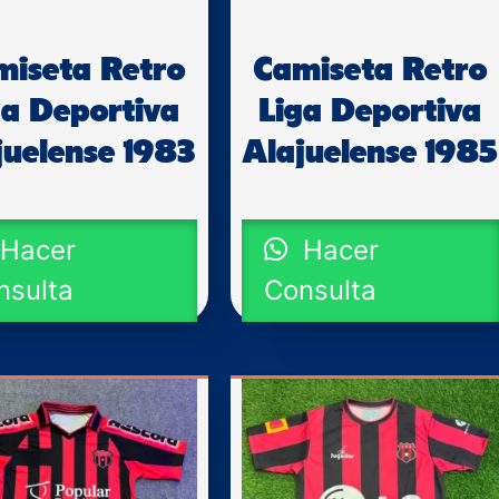
miseta Retro
Camiseta Retro
ga Deportiva
Liga Deportiva
juelense 1983
Alajuelense 1985
Hacer
Hacer
nsulta
Consulta