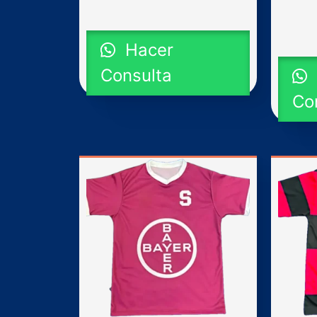
Hacer
Consulta
Co