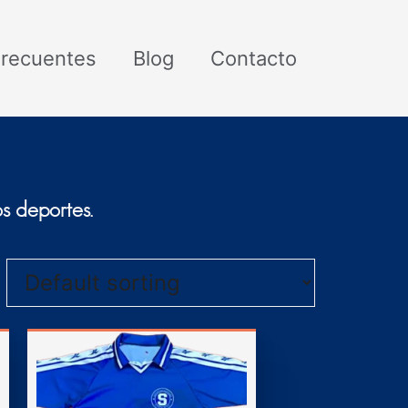
Frecuentes
Blog
Contacto
os deportes.