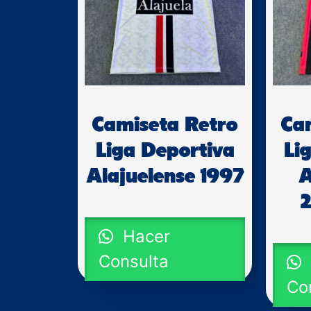
Camiseta Retro
Ca
Liga Deportiva
Li
Alajuelense 1997
A
Hacer
Consulta
Co