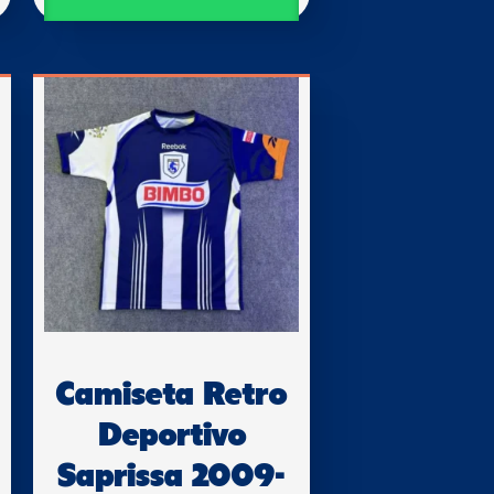
Camiseta Retro
Deportivo
Saprissa 2009-