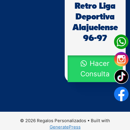
Retro Liga
Deportiva
Alajuelense
96-97
Hacer
Consulta
© 2026 Regalos Personalizados
• Built with
GeneratePress